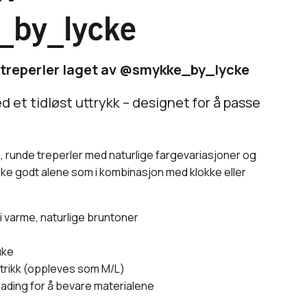
by_lycke
treperler laget av @smykke_by_lycke
d et tidløst uttrykk – designet for å passe
, runde treperler med naturlige fargevariasjoner og
 like godt alene som i kombinasjon med klokke eller
i varme, naturlige bruntoner
uke
trikk (oppleves som M/L)
bading for å bevare materialene