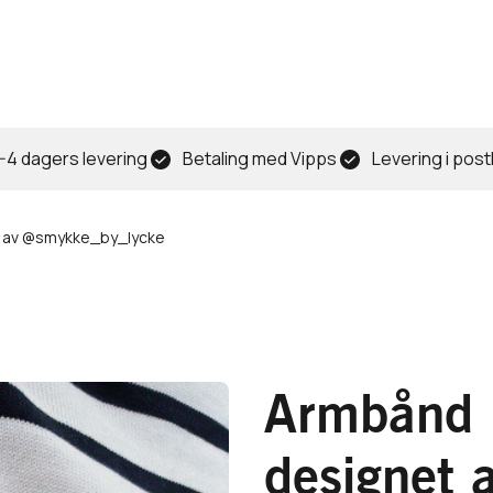
-4 dagers levering
Betaling med Vipps
Levering i pos
t av @smykke_by_lycke
Armbånd i
designet 