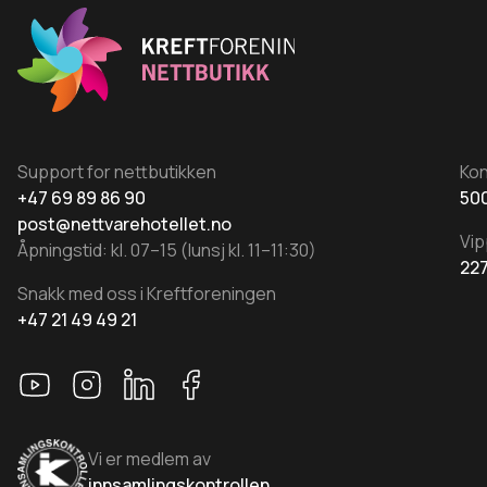
Support for nettbutikken
Ko
+47 69 89 86 90
500
post@nettvarehotellet.no
Vip
Åpningstid: kl. 07–15 (lunsj kl. 11–11:30)
22
Snakk med oss i Kreftforeningen
+47 21 49 49 21
Vi er medlem av
innsamlingskontrollen