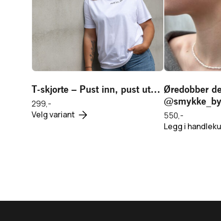
Legg i ha
T-skjorte – Pust inn, pust ut…
Øredobber de
Legg i handlekurv
@smykke_by
299,-
Dette
Velg variant
550,-
produktet
Legg i handleku
har
flere
varianter.
Alternativene
kan
velges
på
produktsiden