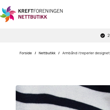
Hopp
til
hovedinnhold
2
Forside
/
Nettbutikk
/
Armbånd i treperler designe