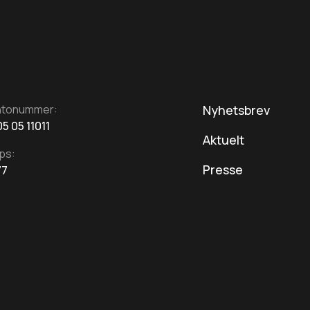
ntonummer:
Nyhetsbrev
5 05 11011
Aktuelt
ps:
Presse
77