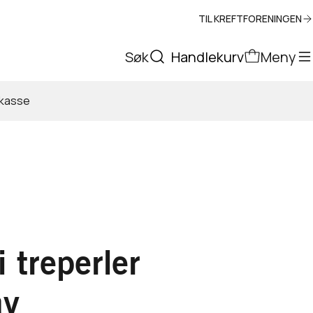
TIL KREFTFORENINGEN
Søk
Handlekurv
Meny
tkasse
 treperler
av