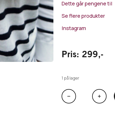
Dette går pengene til
Se flere produkter
Instagram
Pris:
299
,-
1 på lager
Armbånd
i
treperler
designet