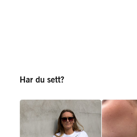
Har du sett?
T-skjorte - Pust
Øredobber de
inn, pust ut...
@smykke_by
Vis produkt
Vis 