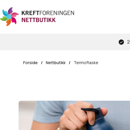
Hopp
til
hovedinnhold
2
Forside
/
Nettbutikk
/
Termoflaske