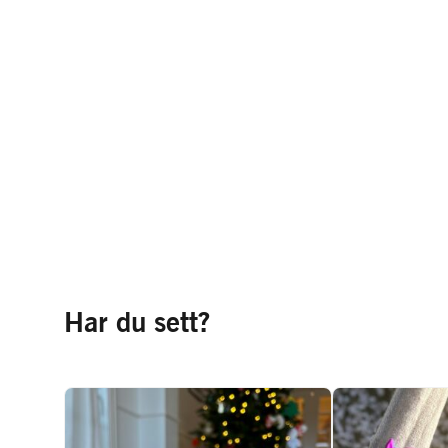
Har du sett?
Duftlys – Pust
Kreftfore
inn, pust ut…