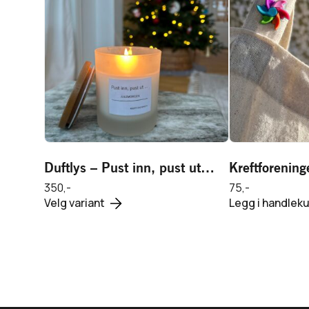
Vis produkt
Vis 
Legg i handlekurv
Legg i ha
Duftlys – Pust inn, pust ut…
Kreftforening
350,-
75,-
Dette
Velg variant
Legg i handleku
produktet
har
flere
varianter.
Alternativene
kan