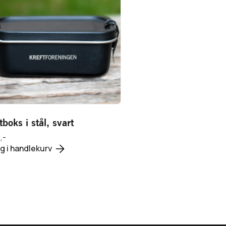
Vis produkt
399,-
Legg i handlekurv
boks i stål, svart
,-
g i handlekurv