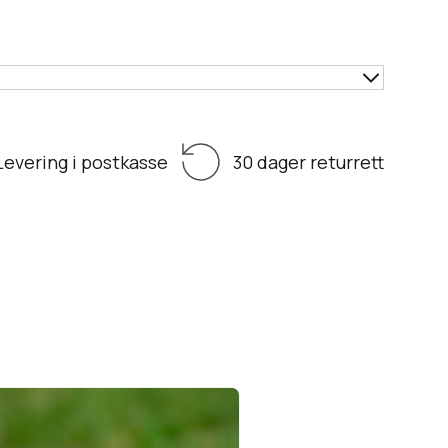
Levering i postkasse
30 dager returrett
Matboks i stål,
svart