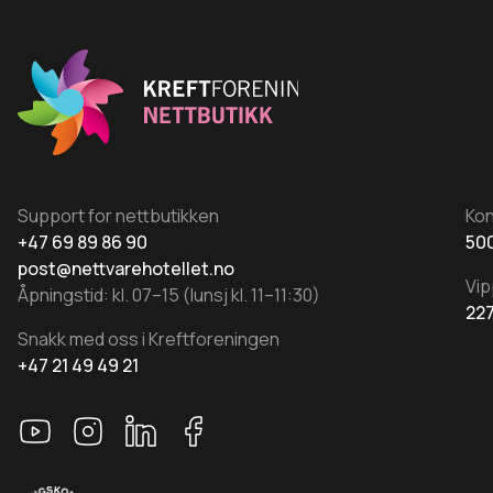
velges
på
produktsiden
Support for nettbutikken
Ko
+47 69 89 86 90
500
post@nettvarehotellet.no
Vip
Åpningstid: kl. 07–15 (lunsj kl. 11–11:30)
22
Snakk med oss i Kreftforeningen
+47 21 49 49 21