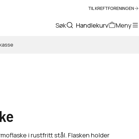
TIL KREFTFORENINGEN
Søk
Handlekurv
Meny
tkasse
ke
moflaske i rustfritt stål. Flasken holder