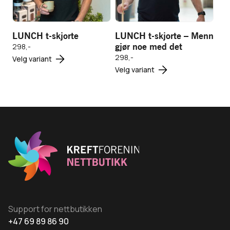
LUNCH t-skjorte
LUNCH t-skjorte – Menn
gjør noe med det
298,-
Dette
298,-
Legg i
Legg i
Velg variant
Dette
Velg variant
produktet
handlekurv
handlekurv
produktet
har
har
flere
flere
varianter.
varianter.
Alternativene
Alternativene
kan
kan
velges
velges
på
på
produktsiden
produktsiden
Support for nettbutikken
+47 69 89 86 90