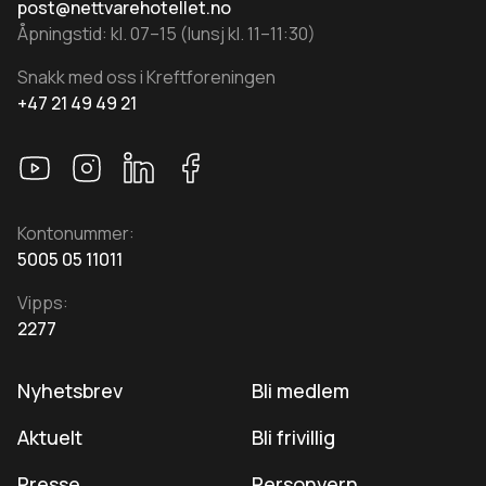
post@nettvarehotellet.no
Åpningstid: kl. 07–15 (lunsj kl. 11–11:30)
Snakk med oss i Kreftforeningen
+47 21 49 49 21
Kontonummer:
5005 05 11011
Vipps:
2277
Nyhetsbrev
Bli medlem
Aktuelt
Bli frivillig
Presse
Personvern