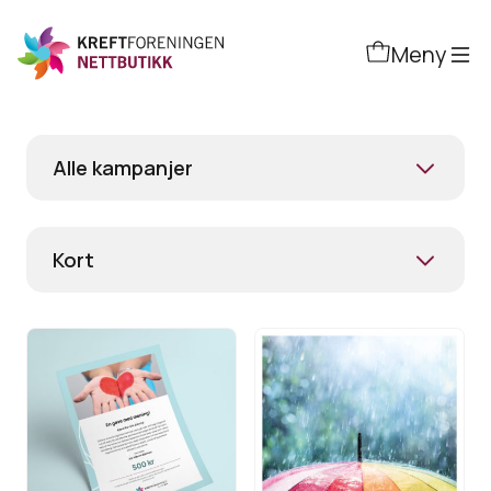
Hopp
til
Meny
hovedinnhold
Alle kampanjer
Kort
Gi
Gavekort på
gavekort
kreftforskning
til
- Paraply
Vis
Vis produkt
kreftsaken
produkt