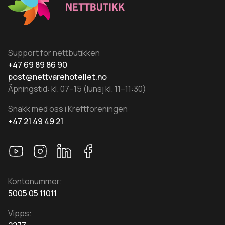
velges
på
produktsiden
Support for nettbutikken
+47 69 89 86 90
post@nettvarehotellet.no
Åpningstid: kl. 07–15 (lunsj kl. 11–11:30)
Snakk med oss i Kreftforeningen
+47 21 49 49 21
Kontonummer:
5005 05 11011
Vipps: