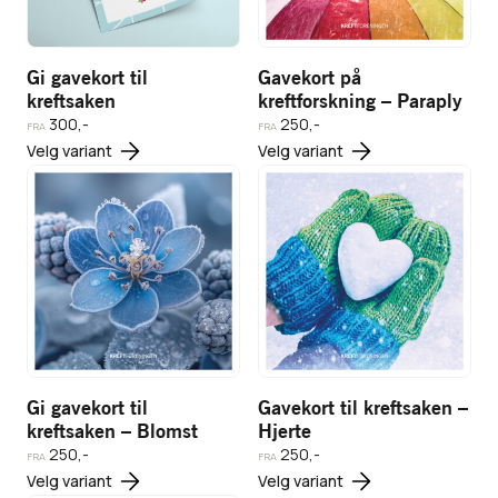
Gi gavekort til
Gavekort på
kreftsaken
kreftforskning – Paraply
Legg i
300,-
250,-
handlekurv
FRA
FRA
Dette
Dette
Velg variant
Velg variant
500,-
produktet
produktet
Gi
har
Gavekort
har
Vis
gavekort
til
flere
flere
produkt
til
kreftsaken
varianter.
varianter.
Vis
Vis
kreftsaken
– Hjerte
Alternativene
Alternativene
produkt
produkt
- Blomst
kan
kan
velges
velges
på
på
produktsiden
produktsiden
Gi gavekort til
Gavekort til kreftsaken –
kreftsaken – Blomst
Hjerte
250,-
250,-
Legg i
Legg i
FRA
FRA
Dette
Dette
Velg variant
Velg variant
handlekurv
handlekurv