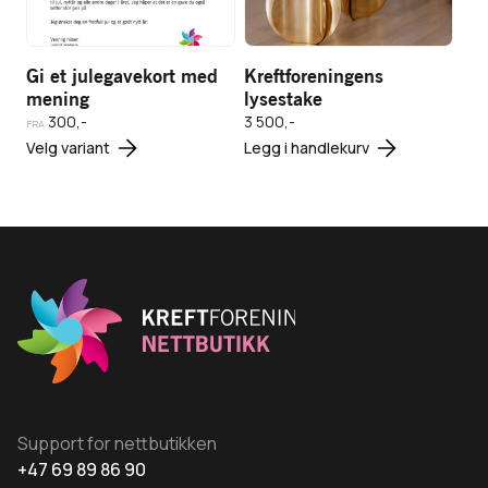
3 500,-
Legg i
Gi et julegavekort med
Kreftforeningens
Vis
handlekurv
mening
lysestake
produkt
300,-
3 500,-
FRA
Dette
Velg variant
Legg i handlekurv
produktet
har
flere
varianter.
Alternativene
kan
velges
på
produktsiden
Support for nettbutikken
+47 69 89 86 90