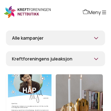
Hopp
til
Meny
hovedinnhold
Alle kampanjer
Kreftforeningens juleaksjon
Gi et
Kreftforeningens
julegavekort
lysestake
med
Vis produkt
Vis produkt
mening