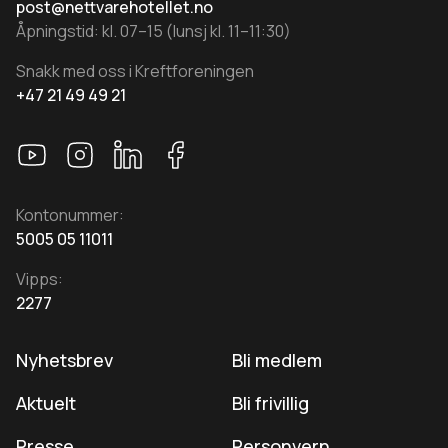
post@nettvarehotellet.no
Åpningstid: kl. 07–15 (lunsj kl. 11–11:30)
Snakk med oss i Kreftforeningen
+47 21 49 49 21
Kontonummer:
5005 05 11011
Vipps:
2277
Nyhetsbrev
Bli medlem
Aktuelt
Bli frivillig
Presse
Personvern