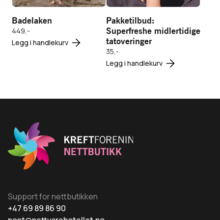
Legg i
Legg i
Badelaken
Pakketilbud:
handlekurv
handlekurv
Superfreshe midlertidige
449,-
tatoveringer
Legg i handlekurv
35,-
Legg i handlekurv
Support for nettbutikken
+47 69 89 86 90