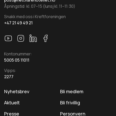
post@nettvarehotellet.no
Åpningstid: kl. 07–15 (lunsj kl. 11–11:30)
Snakk med oss i Kreftforeningen
+47 21 49 49 21
Kontonummer:
5005 05 11011
Vipps:
2277
Nyhetsbrev
Bli medlem
Aktuelt
Bli frivillig
Presse
Personvern