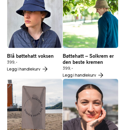
Blå
Bøttehatt
bøttehatt
-
voksen
Solkrem
Vis
Vis
er den
produkt
produkt
beste
399,-
399,-
kremen
Legg i
Legg i
Blå bøttehatt voksen
Bøttehatt – Solkrem er
handlekurv
handlekurv
den beste kremen
399,-
399,-
Legg i handlekurv
Legg i handlekurv
Badelaken
Pakketilbud:
Superfreshe
Vis
midlertidige
Vis produkt
produkt
tatoveringer
449,-
35,-