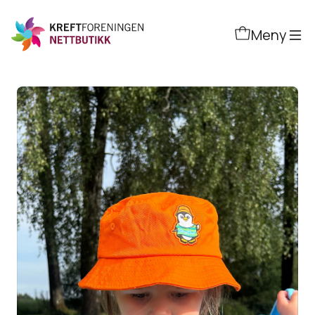
Hopp
til
Meny
hovedinnhold