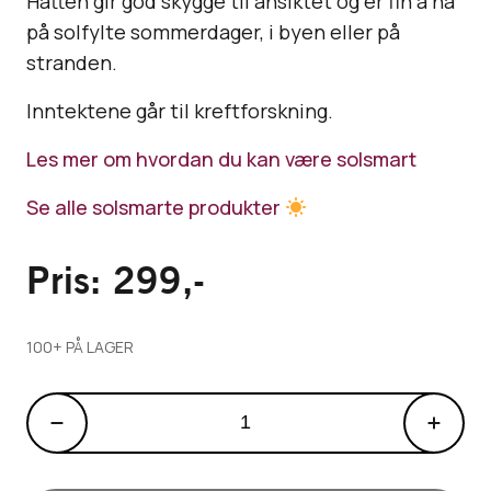
Hatten gir god skygge til ansiktet og er fin å ha
på solfylte sommerdager, i byen eller på
stranden.
Inntektene går til kreftforskning.
Les mer om hvordan du kan være solsmart
Se alle solsmarte produkter
Pris:
299
,-
100+ PÅ LAGER
Bøttehatt
til
barn
antall