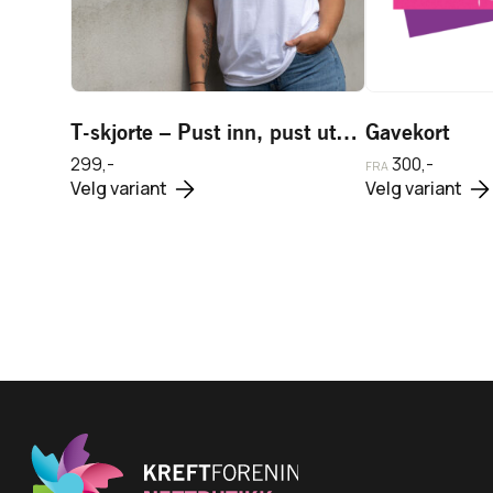
T-skjorte – Pust inn, pust ut…
Gavekort
Legg i handlekurv
299,-
300,-
Dette
Dette
Vis
FRA
Velg variant
Velg variant
produktet
produktet
har
har
flere
flere
varianter.
varianter.
Alternativene
Alternativene
kan
kan
velges
velges
på
på
produktsiden
produktsiden