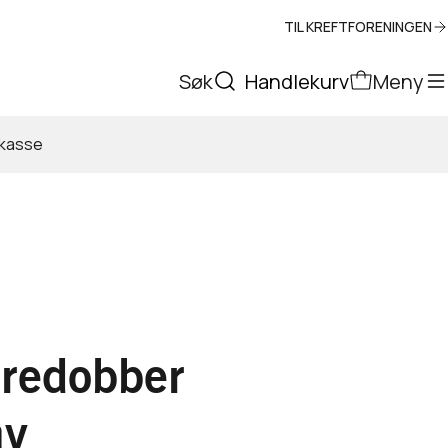
TIL KREFTFORENINGEN
Søk
Handlekurv
Meny
tkasse
øredobber
av