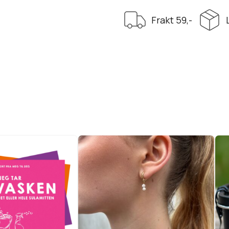
Frakt 59,-
Øredobber designet
vekort
av
produkt
@smykke_by_lycke
Vis produkt