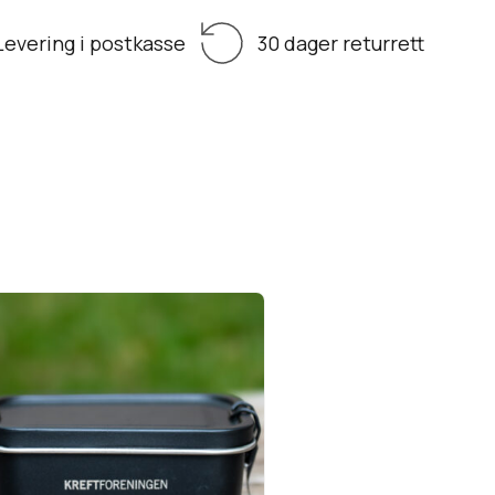
Levering i postkasse
30 dager returrett
Matboks i stål,
svart
Vis produkt