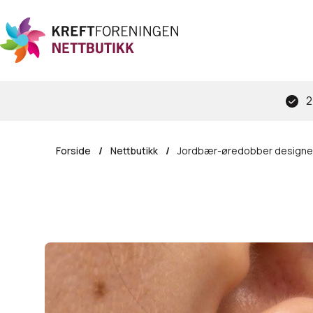
Hopp
til
hovedinnhold
2
Forside
/
Nettbutikk
/
Jordbær-øredobber designe