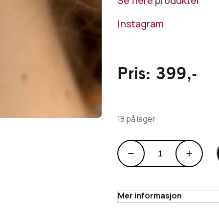
Se flere produkter
Instagram
Pris:
399
,-
18 på lager
Jordbær-
øredobber
designet
av
@smykke_by_lycke
Mer informasjon
antall