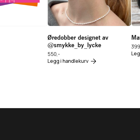
550,-
Legg i handlekurv
Øredobber designet av
Mat
@smykke_by_lycke
399
 produkt
Leg
550,-
Legg i handlekurv