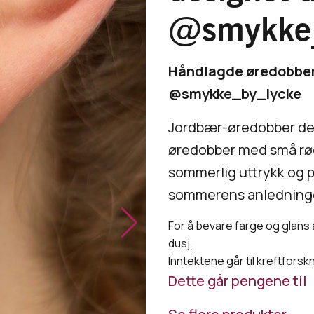
@smykke_
Håndlagde øredobber
@smykke_by_lycke
Jordbær-øredobber de
øredobber med små rø
sommerlig uttrykk og 
sommerens anledninge
For å bevare farge og glans
dusj.
Inntektene går til kreftforsk
Dette går pengene til