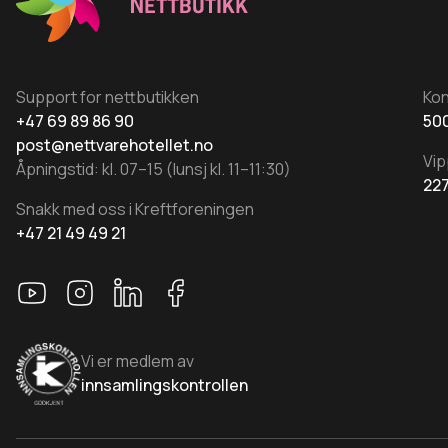
Support for nettbutikken
Ko
+47 69 89 86 90
500
post@nettvarehotellet.no
Vip
Åpningstid: kl. 07–15 (lunsj kl. 11–11:30)
22
Snakk med oss i Kreftforeningen
+47 21 49 49 21
Vi er medlem av
innsamlingskontrollen