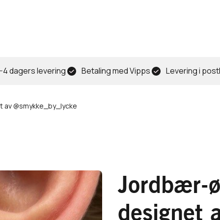
-4 dagers levering
Betaling med Vipps
Levering i pos
t av @smykke_by_lycke
Jordbær-
designet 