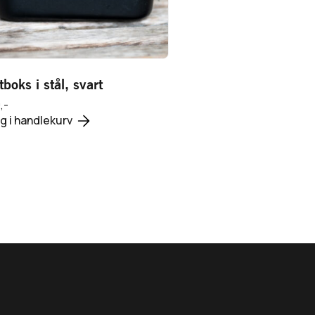
399,-
Legg i handlekurv
boks i stål, svart
,-
g i handlekurv