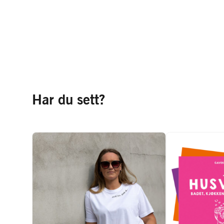
Har du sett?
T-skjorte - Pust
Ga
inn, pust ut...
Vis 
Vis produkt