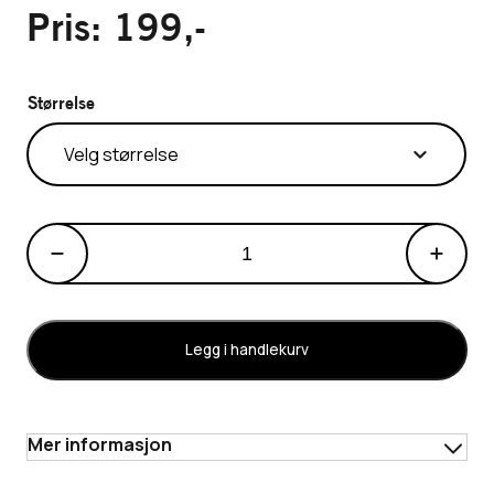
Pris:
199
,-
Størrelse
Fuck
Cancer™-
sokker,
limited
edition
Legg i handlekurv
-
Hvit
antall
Mer informasjon