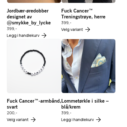
Legg i
Jordbær-øredobber
Fuck Cancer™
handlekurv
designet av
Treningstrøye, herre
Legg i
@smykke_by_lycke
399,-
handlekurv
399,-
Dette
Velg variant
Legg i handlekurv
produktet
har
Fuck
Lommetørkle
flere
Cancer™-
i silke -
varianter.
armbånd,
blå/krem
Vis
Vis produkt
Alternativene
svart
produkt
399,-
kan
velges
på
Legg i
produktsiden
handlekurv
Fuck Cancer™-armbånd,
Lommetørkle i silke –
svart
blå/krem
200,-
399,-
Legg i
Dette
Velg variant
Legg i handlekurv
handlekurv
produktet