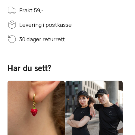
Frakt 59,-
Levering i postkasse
30 dager returrett
Har du sett?
dbær-øredobber
Fuck
designet av
Cancer™
kke_by_lycke
Treningstrøye,
Vis produkt
Vis produkt
herre
399,-