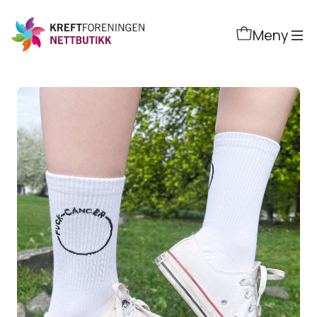
Hopp
til
Meny
hovedinnhold