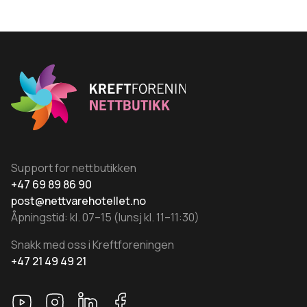
har
flere
varianter.
Alternativene
kan
velges
på
produktsiden
Support for nettbutikken
+47 69 89 86 90
post@nettvarehotellet.no
Åpningstid: kl. 07–15 (lunsj kl. 11–11:30)
Snakk med oss i Kreftforeningen
+47 21 49 49 21